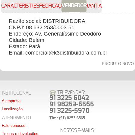
VENDEDOR
CARACTERÍSTICAS
ESPECIFICAÇÕES
GARANTIA
Razão social: DISTRIBUIDORA
CNPJ: 08.632.253/0003-51
Endereço: Av. Generalíssimo Deodoro
Cidade: Belém
Estado: Pará
Email: comercial@k3distribuidora.com.br
PRODUTO NOVO
TELEVENDAS:
INSTITUCIONAL
91 3225 6042
A empresa
91 98253-6565
Localização
91 3225-5970
ATENDIMENTO
Tim: (91) 8253 6565
Fale conosco
NOSSOS E-MAILS:
Trocas e devoluções