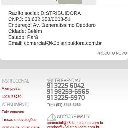
Razão social: DISTRIBUIDORA
CNPJ: 08.632.253/0003-51
Endereço: Av. Generalíssimo Deodoro
Cidade: Belém
Estado: Pará
Email: comercial@k3distribuidora.com.br
PRODUTO NOVO
TELEVENDAS:
INSTITUCIONAL
91 3225 6042
A empresa
91 98253-6565
Localização
91 3225-5970
ATENDIMENTO
Tim: (91) 8253 6565
Fale conosco
NOSSOS E-MAILS:
Trocas e devoluções
comercial@k3distribuidora.com.br
vendas@k3distribuidora.com.br
Política de privacidade