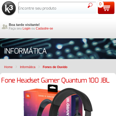
0
Boa tarde visitante!
Faça seu
Login
ou
Cadastre-se
INFORMÁTICA
Home
Informática
Fones de Ouvido
Fone Headset Gamer Quantum 100 JBL