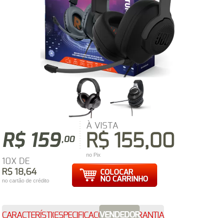
À VISTA
R$ 159
R$ 155,00
,00
no Pix
10X DE
R$ 18,64
no cartão de crédito
VENDEDOR
CARACTERÍSTICAS
ESPECIFICAÇÕES
GARANTIA