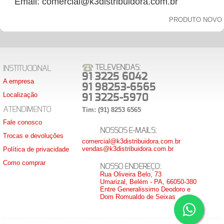
Email: comercial@k3distribuidora.com.br
PRODUTO NOVO
TELEVENDAS:
INSTITUCIONAL
91 3225 6042
A empresa
91 98253-6565
Localização
91 3225-5970
ATENDIMENTO
Tim: (91) 8253 6565
Fale conosco
NOSSOS E-MAILS:
Trocas e devoluções
comercial@k3distribuidora.com.br
vendas@k3distribuidora.com.br
Política de privacidade
Como comprar
NOSSO ENDEREÇO:
Rua Oliveira Belo, 73
Umarizal, Belém - PA, 66050-380
Entre Generalissimo Deodoro e
Dom Romualdo de Seixas