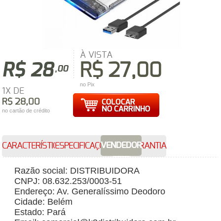
À VISTA
R$ 28
R$ 27,00
,00
no Pix
1X DE
R$ 28,00
no cartão de crédito
VENDEDOR
CARACTERÍSTICAS
ESPECIFICAÇÕES
GARANTIA
Razão social: DISTRIBUIDORA
CNPJ: 08.632.253/0003-51
Endereço: Av. Generalíssimo Deodoro
Cidade: Belém
Estado: Pará