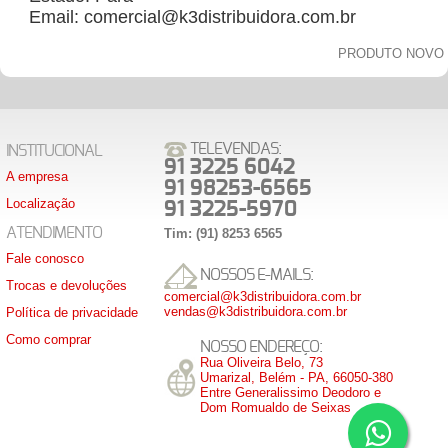
Email: comercial@k3distribuidora.com.br
PRODUTO NOVO
TELEVENDAS:
INSTITUCIONAL
91 3225 6042
A empresa
91 98253-6565
Localização
91 3225-5970
ATENDIMENTO
Tim: (91) 8253 6565
Fale conosco
NOSSOS E-MAILS:
Trocas e devoluções
comercial@k3distribuidora.com.br
vendas@k3distribuidora.com.br
Política de privacidade
Como comprar
NOSSO ENDEREÇO:
Rua Oliveira Belo, 73
Umarizal, Belém - PA, 66050-380
Entre Generalissimo Deodoro e
Dom Romualdo de Seixas