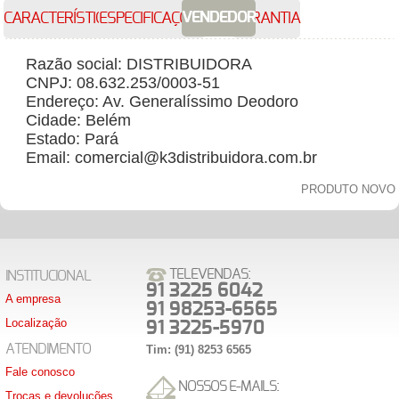
VENDEDOR
CARACTERÍSTICAS
ESPECIFICAÇÕES
GARANTIA
Razão social: DISTRIBUIDORA
CNPJ: 08.632.253/0003-51
Endereço: Av. Generalíssimo Deodoro
Cidade: Belém
Estado: Pará
Email: comercial@k3distribuidora.com.br
PRODUTO NOVO
TELEVENDAS:
INSTITUCIONAL
91 3225 6042
A empresa
91 98253-6565
Localização
91 3225-5970
ATENDIMENTO
Tim: (91) 8253 6565
Fale conosco
NOSSOS E-MAILS:
Trocas e devoluções