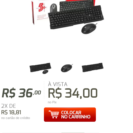
À VISTA
R$ 36
R$ 34,00
,00
no Pix
2X DE
R$ 18,81
no cartão de crédito