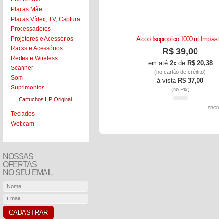
Placas Mãe
Placas Vídeo, TV, Captura
Processadores
Alcool Isopropilico 1000 ml Implas
Projetores e Acessórios
Racks e Acessórios
R$ 39,00
Redes e Wireless
em até
2x
de
R$ 20,38
Scanner
(no cartão de crédito)
Som
à vista
R$ 37,00
Suprimentos
(no Pix)
Cartuchos HP Original
PROD
Teclados
Webcam
NOSSAS
OFERTAS
NO SEU EMAIL
CADASTRAR