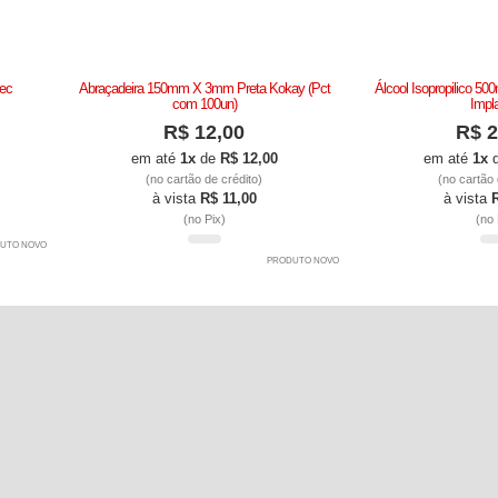
tec
Abraçadeira 150mm X 3mm Preta Kokay (Pct
Álcool Isopropilico 50
com 100un)
Impl
R$ 12,00
R$ 2
em até
1x
de
R$ 12,00
em até
1x
(no cartão de crédito)
(no cartão 
à vista
R$ 11,00
à vista
(no Pix)
(no 
UTO NOVO
PRODUTO NOVO