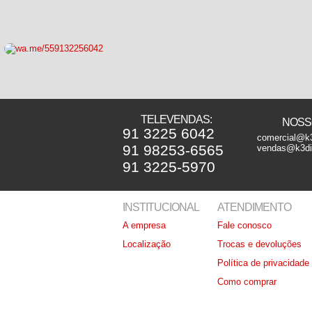
TELEVENDAS:
NOSSO
91 3225 6042
comercial@k3
91 98253-6565
vendas@k3dis
91 3225-5970
INSTITUCIONAL
ATENDIMENTO
A empresa
Fale conosco
Localização
Trocas e devoluções
Política de privacidade
Como comprar