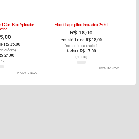
0ml Com Bico Aplicador
Alcool Isopropílico Implastec 250ml
Alcool i
astec
R$ 18,00
5,00
em até
1x
de
R$ 18,00
de
R$ 25,00
(no cartão de crédito)
de crédito)
à vista
R$ 17,00
R$ 24,00
(no Pix)
Pix)
PRODUTO NOVO
PRODUTO NOVO