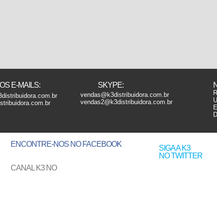
S E-MAILS:
SKYPE:
R
vendas@k3distribuidora.com.br
distribuidora.com.br
U
vendas2@k3distribuidora.com.br
tribuidora.com.br
E
D
ENCONTRE-NOS
NO FACEBOOK
SIGA A K3
NO TWITTER
CANAL K3 NO