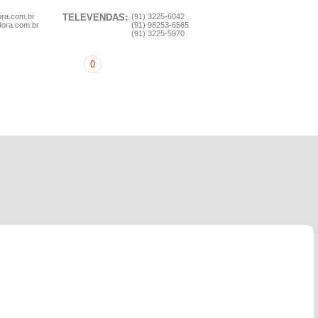
ora.com.br
TELEVENDAS:
(91) 3225-6042
dora.com.br
(91) 98253-6565
(91) 3225-5970
0