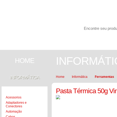
Carrinho de compras
PESQUISAR
INFORMÁTICA
SEGURANÇA
INFORMÁTI
HOME
INFORMÁTICA
Home
Informática
Ferramentas
Pasta Térmica 50g Vin
Acessorios
Adaptadores e
Conectores
Automação
Cabos