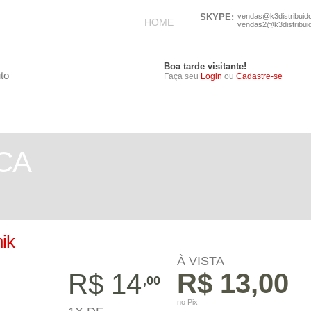
SKYPE:
vendas@k3distribuid
HOME
vendas2@k3distribui
Boa tarde visitante!
Faça seu
Login
ou
Cadastre-se
TELEFONIA
ELETRÔNICOS
CA
ik
À VISTA
R$ 13,00
R$ 14
,00
no Pix