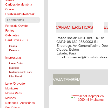
Cartões de Memória
COLOCAR NO CARRINHO
Cooler
Estabilizador/Nobreak
Ferramentas
Fones de Ouvido
CARACTERÍSTICAS
E
Fontes
Gabinetes
Razão social: DISTRIBUIDORA
Hard Drives - HD
CNPJ: 08.632.253/0003-51
Endereço: Av. Generalíssimo De
Cases
Cidade: Belém
Externos
Estado: Pará
Email: comercial@k3distribuidora
Impressoras
Laser Color
Matricial
Multifuncional Laser
Não Fiscal
VEJA TAMBÉM
Leitor/Gravador
Monitores
Mouse Pads
Vendedor
Mouses
Notebook - Acessórios
Pen Drives