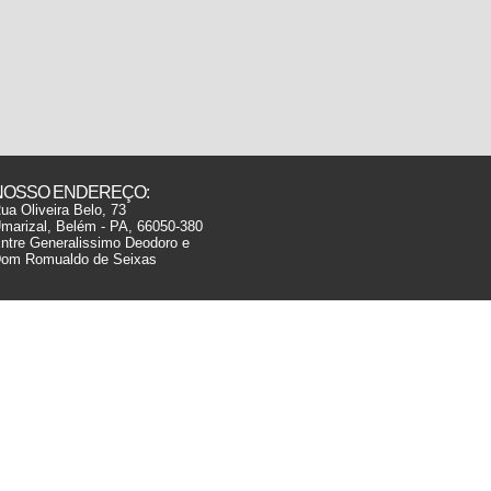
NOSSO ENDEREÇO:
ua Oliveira Belo, 73
marizal, Belém - PA, 66050-380
ntre Generalissimo Deodoro e
om Romualdo de Seixas