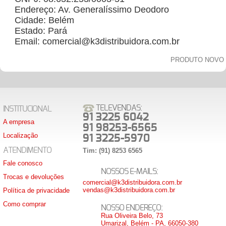
Endereço: Av. Generalíssimo Deodoro
Cidade: Belém
Estado: Pará
Email: comercial@k3distribuidora.com.br
PRODUTO NOVO
TELEVENDAS:
INSTITUCIONAL
91 3225 6042
A empresa
91 98253-6565
Localização
91 3225-5970
ATENDIMENTO
Tim: (91) 8253 6565
Fale conosco
NOSSOS E-MAILS:
Trocas e devoluções
comercial@k3distribuidora.com.br
vendas@k3distribuidora.com.br
Política de privacidade
Como comprar
NOSSO ENDEREÇO:
Rua Oliveira Belo, 73
Umarizal, Belém - PA, 66050-380