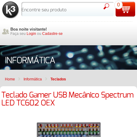
0
Boa noite visitante!
Faça seu
Login
ou
Cadastre-se
INFORMÁTICA
Home
Informática
Teclados
Teclado Gamer USB Mecânico Spectrum
LED TC602 OEX