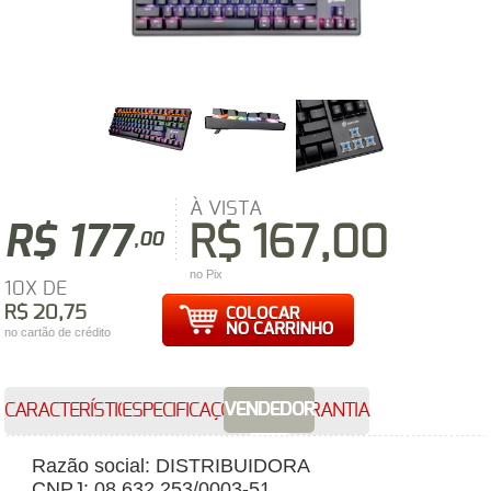
À VISTA
R$ 177
R$ 167,00
,00
no Pix
10X DE
R$ 20,75
no cartão de crédito
VENDEDOR
CARACTERÍSTICAS
ESPECIFICAÇÕES
GARANTIA
Razão social: DISTRIBUIDORA
CNPJ: 08.632.253/0003-51