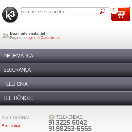
0
Boa noite visitante!
Faça seu
Login
ou
Cadastre-se
INFORMÁTICA
SEGURANÇA
TELEFONIA
ELETRÔNICOS
TELEVENDAS:
INSTITUCIONAL
91 3225 6042
A empresa
91 98253-6565