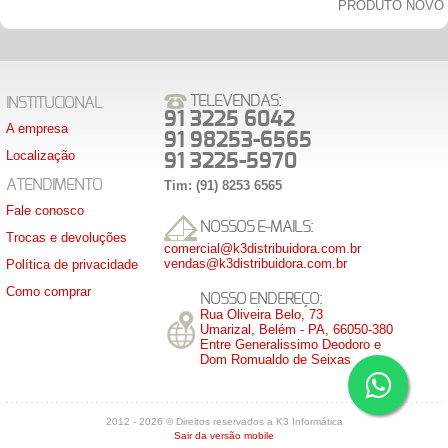
PRODUTO NOVO
TELEVENDAS:
INSTITUCIONAL
91 3225 6042
A empresa
91 98253-6565
Localização
91 3225-5970
ATENDIMENTO
Tim: (91) 8253 6565
Fale conosco
NOSSOS E-MAILS:
Trocas e devoluções
comercial@k3distribuidora.com.br
vendas@k3distribuidora.com.br
Política de privacidade
Como comprar
NOSSO ENDEREÇO:
Rua Oliveira Belo, 73
Umarizal, Belém - PA, 66050-380
Entre Generalissimo Deodoro e
Dom Romualdo de Seixas
2012 - 2026 © Direitos reservados a K3 Informática
Sair da versão mobile