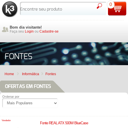
0
Bom dia visitante!
Faça seu
Login
ou
Cadastre-se
FONTES
Home
Informática
Fontes
OFERTAS EM FONTES
Ordenar por
Vendedor
Fonte REAL ATX 500W BlueCase