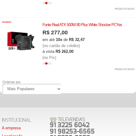
PRODUTO NOVO
Vendedor
Fonte Real ATX 500W 80 Plus White Shocker PCYes
R$ 277,00
em até
10x
de
R$ 32,47
(no cartão de crédito)
à vista
R$ 262,00
(no Pix)
PRODUTO NOVO
Ordenar por
TELEVENDAS:
INSTITUCIONAL
91 3225 6042
A empresa
91 98253-6565