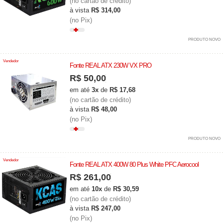
(no cartão de crédito)
à vista
R$ 314,00
(no Pix)
PRODUTO NOVO
Vendedor
Fonte REAL ATX 230W VX PRO
R$ 50,00
em até
3x
de
R$ 17,68
(no cartão de crédito)
à vista
R$ 48,00
(no Pix)
PRODUTO NOVO
Vendedor
Fonte REAL ATX 400W 80 Plus White PFC Aerocool
R$ 261,00
em até
10x
de
R$ 30,59
(no cartão de crédito)
à vista
R$ 247,00
(no Pix)