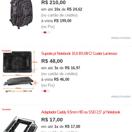
R$ 210,00
em até
10x
de
R$ 24,62
(no cartão de crédito)
à vista
R$ 199,00
(no Pix)
PRODUTO NOVO
Vendedor
Suporte p/ Notebook 15,6 BS-09 C/ Cooler Luminoso
R$ 48,00
em até
3x
de
R$ 16,97
(no cartão de crédito)
à vista
R$ 46,00
(no Pix)
PRODUTO NOVO
Vendedor
Adaptador Caddy 9,5mm HD ou SSD 2,5" p/ Notebook
R$ 17,00
em até
1x
de
R$ 17,00