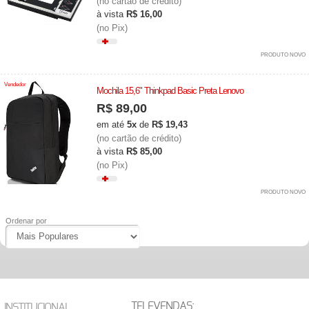
(no cartão de crédito)
à vista
R$ 16,00
(no Pix)
PRODUTO NOVO
Vendedor
Mochila 15,6" Thinkpad Basic Preta Lenovo
R$ 89,00
em até
5x
de
R$ 19,43
(no cartão de crédito)
à vista
R$ 85,00
(no Pix)
PRODUTO NOVO
Ordenar por
TELEVENDAS:
INSTITUCIONAL