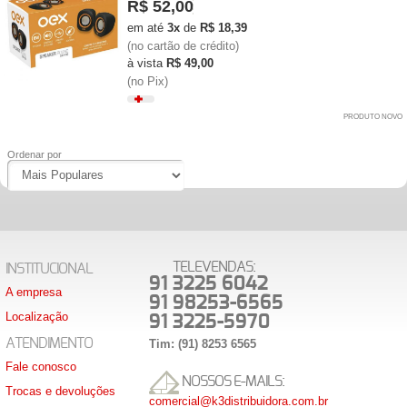
R$ 52,00
em até
3x
de
R$ 18,39
(no cartão de crédito)
à vista
R$ 49,00
(no Pix)
PRODUTO NOVO
Ordenar por
TELEVENDAS:
INSTITUCIONAL
91 3225 6042
A empresa
91 98253-6565
Localização
91 3225-5970
ATENDIMENTO
Tim: (91) 8253 6565
Fale conosco
NOSSOS E-MAILS:
Trocas e devoluções
comercial@k3distribuidora.com.br