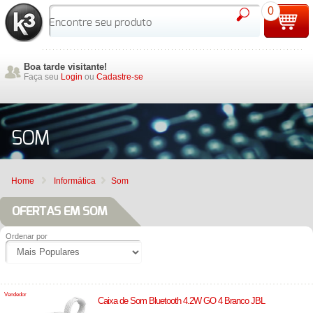
0
Boa tarde visitante!
Faça seu
Login
ou
Cadastre-se
SOM
Home
Informática
Som
OFERTAS EM SOM
Ordenar por
Vendedor
Caixa de Som Bluetooth 4.2W GO 4 Branco JBL