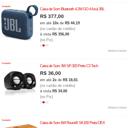
Vendedor
Caixa de Som Bluetooth 4.2W GO 4 Azul JBL
R$ 377,00
em até
10x
de
R$ 44,19
(no cartão de crédito)
à vista
R$ 356,00
(no Pix)
PRODUTO NOVO
Vendedor
Caixa de Som 3W SP-303 Preto C3 Tech
R$ 36,00
em até
2x
de
R$ 18,81
(no cartão de crédito)
à vista
R$ 34,00
(no Pix)
PRODUTO NOVO
Vendedor
Caixa de Som 6W RoundX SK100 Preta OEX