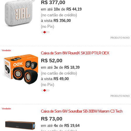
R$ 377,00
em até
10x
de
R$ 44,19
(no cartão de crédito)
à vista
R$ 356,00
(no Pix)
PRODUTO NOVO
Vendedor
Caixa de Som 8W RoundX SK100 PT/LR OEX
R$ 52,00
em até
3x
de
R$ 18,39
(no cartão de crédito)
à vista
R$ 49,00
(no Pix)
PRODUTO NOVO
Vendedor
Caixa de Som 6W Soundbar SB-30BW Marrom C3 Tech
R$ 73,00
em até
4x
de
R$ 19,64