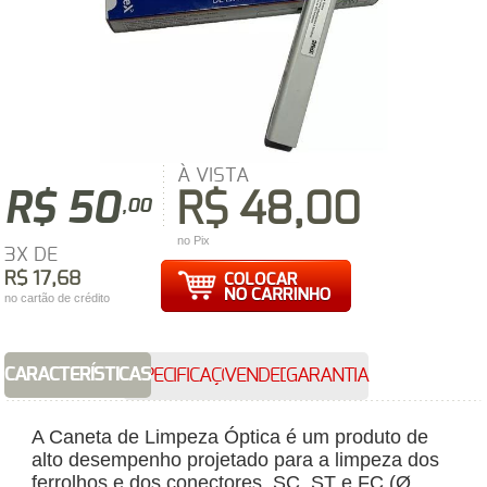
À VISTA
R$ 50
R$ 48,00
,00
no Pix
3X DE
R$ 17,68
no cartão de crédito
CARACTERÍSTICAS
ESPECIFICAÇÕES
VENDEDOR
GARANTIA
A Caneta de Limpeza Óptica é um produto de
alto desempenho projetado para a limpeza dos
ferrolhos e dos conectores, SC, ST e FC (Ø