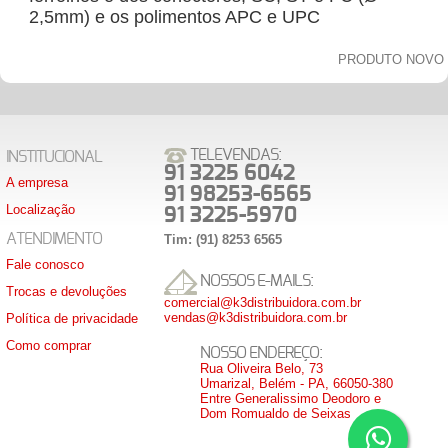
2,5mm) e os polimentos APC e UPC
PRODUTO NOVO
TELEVENDAS:
INSTITUCIONAL
91 3225 6042
A empresa
91 98253-6565
Localização
91 3225-5970
ATENDIMENTO
Tim: (91) 8253 6565
Fale conosco
NOSSOS E-MAILS:
Trocas e devoluções
comercial@k3distribuidora.com.br
vendas@k3distribuidora.com.br
Política de privacidade
Como comprar
NOSSO ENDEREÇO:
Rua Oliveira Belo, 73
Umarizal, Belém - PA, 66050-380
Entre Generalissimo Deodoro e
Dom Romualdo de Seixas