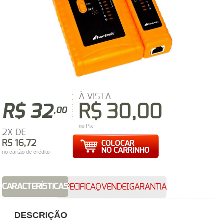
À VISTA
R$ 32
R$ 30,00
,00
no Pix
2X DE
R$ 16,72
no cartão de crédito
CARACTERÍSTICAS
ESPECIFICAÇÕES
VENDEDOR
GARANTIA
DESCRIÇÃO