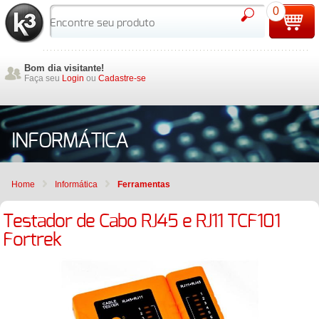
0
Bom dia visitante!
Faça seu
Login
ou
Cadastre-se
INFORMÁTICA
Home
Informática
Ferramentas
Testador de Cabo RJ45 e RJ11 TCF101
Fortrek