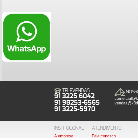
TELEVENDAS:
NOSSO
91 3225 6042
comercial@k3
91 98253-6565
vendas@k3dis
91 3225-5970
INSTITUCIONAL
ATENDIMENTO
A empresa
Fale conosco