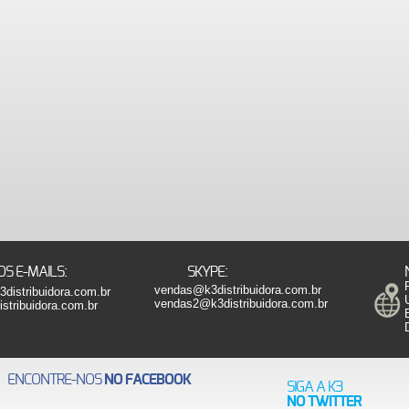
S E-MAILS:
SKYPE:
vendas@k3distribuidora.com.br
distribuidora.com.br
vendas2@k3distribuidora.com.br
tribuidora.com.br
ENCONTRE-NOS
NO FACEBOOK
SIGA A K3
NO TWITTER