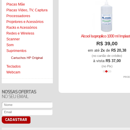
Placas Mãe
Placas Vídeo, TV, Captura
Processadores
Projetores e Acessórios
Racks e Acessórios
Redes e Wireless
Alcool Isopropilico 1000 ml Implas
Scanner
R$ 39,00
Som
em até
2x
de
R$ 20,38
Suprimentos
(no cartão de crédito)
Cartuchos HP Original
à vista
R$ 37,00
(no Pix)
Teclados
Webcam
PROD
NOSSAS OFERTAS
NO SEU EMAIL
CADASTRAR