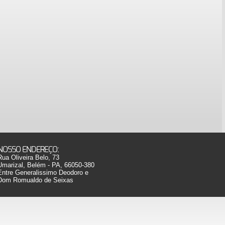
NOSSO ENDEREÇO:
Rua Oliveira Belo, 73
Umarizal, Belém - PA, 66050-380
Entre Generalissimo Deodoro e
Dom Romualdo de Seixas