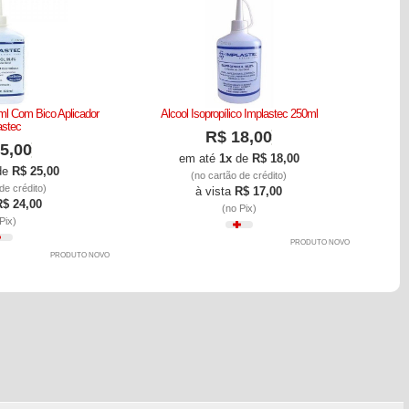
0ml Com Bico Aplicador
Alcool Isopropílico Implastec 250ml
Alcool i
astec
R$ 18,00
5,00
em até
1x
de
R$ 18,00
de
R$ 25,00
(no cartão de crédito)
de crédito)
à vista
R$ 17,00
R$ 24,00
(no Pix)
Pix)
PRODUTO NOVO
PRODUTO NOVO