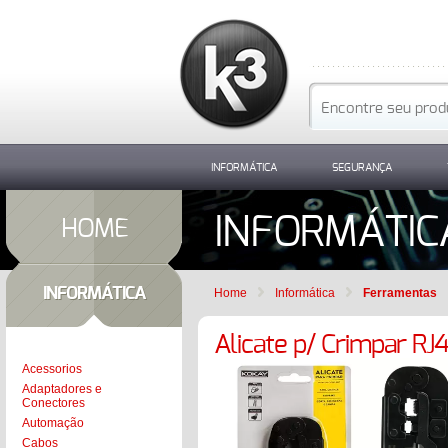
Carrinho de compras
PESQUISAR
INFORMÁTICA
SEGURANÇA
INFORMÁTIC
HOME
INFORMÁTICA
Home
Informática
Ferramentas
Alicate p/ Crimpar R
Acessorios
Adaptadores e
Conectores
Automação
Cabos