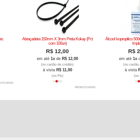
tec
Abraçadeira 150mm X 3mm Preta Kokay (Pct
Álcool Isopropilico 50
com 100un)
Impl
R$ 12,00
R$ 2
em até
1x
de
R$ 12,00
em até
1x
(no cartão de crédito)
(no cartão 
à vista
R$ 11,00
à vista
(no Pix)
(no 
UTO NOVO
PRODUTO NOVO