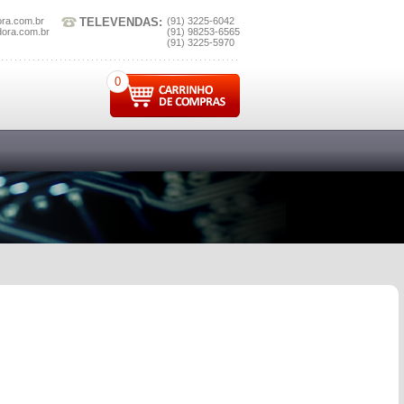
ora.com.br
TELEVENDAS:
(91) 3225-6042
dora.com.br
(91) 98253-6565
(91) 3225-5970
0