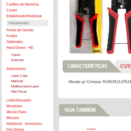
Cartões de Memória
COLOCAR NO CARRINHO
Cooler
Estabilizador/Nobreak
Ferramentas
Fones de Ouvido
Fontes
Gabinetes
Hard Drives - HD
Cases
Externos
CARACTERÍSTICAS
ESPE
Impressoras
Laser Color
Matricial
Alicate p/ Crimpar RJ45/RJ12/R
Multifuncional Laser
Não Fiscal
Leitor/Gravador
Monitores
VEJA TAMBÉM
Mouse Pads
Mouses
Notebook - Acessórios
Pen Drives
Vendedor