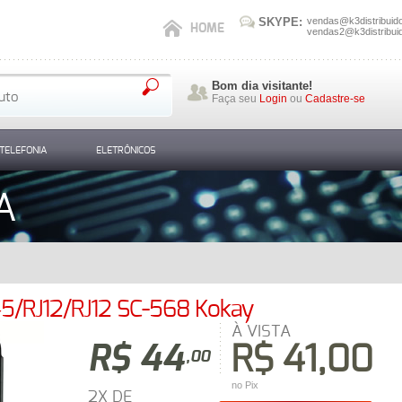
SKYPE:
vendas@k3distribuid
HOME
vendas2@k3distribui
Bom dia visitante!
Faça seu
Login
ou
Cadastre-se
TELEFONIA
ELETRÔNICOS
A
J45/RJ12/RJ12 SC-568 Kokay
À VISTA
R$ 44
R$ 41,00
,00
no Pix
2X DE