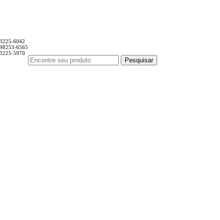
 3225-6042
 98253-6565
 3225-5970
Pesquisar