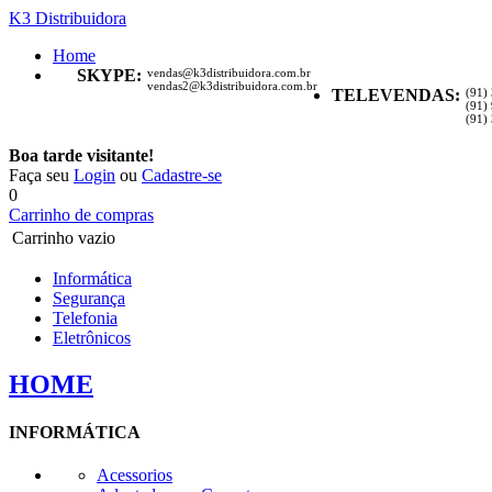
K3 Distribuidora
Home
SKYPE:
vendas@k3distribuidora.com.br
vendas2@k3distribuidora.com.br
TELEVENDAS:
(91)
(91)
(91)
Boa tarde visitante!
Faça seu
Login
ou
Cadastre-se
0
Carrinho de compras
Carrinho vazio
Informática
Segurança
Telefonia
Eletrônicos
HOME
INFORMÁTICA
Acessorios