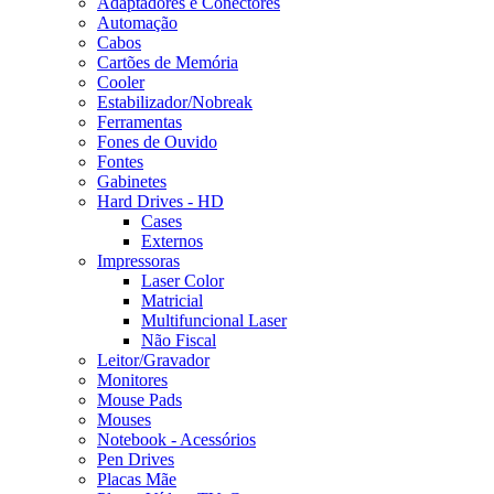
Adaptadores e Conectores
Automação
Cabos
Cartões de Memória
Cooler
Estabilizador/Nobreak
Ferramentas
Fones de Ouvido
Fontes
Gabinetes
Hard Drives - HD
Cases
Externos
Impressoras
Laser Color
Matricial
Multifuncional Laser
Não Fiscal
Leitor/Gravador
Monitores
Mouse Pads
Mouses
Notebook - Acessórios
Pen Drives
Placas Mãe