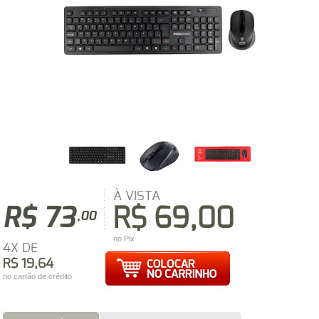
À VISTA
R$ 73
R$ 69,00
,00
no Pix
4X DE
R$ 19,64
no cartão de crédito